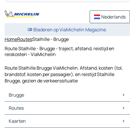
Nederlands
Bladeren op ViaMichelin Magazine
Home
Routes
Stalhille - Brugge
Route Stalhille - Brugge - traject, afstand, reistijd en
reiskosten - ViaMichelin
Route Stalhille Brugge ViaMichelin. Afstand, kosten (tol,
brandstof, kosten per passagier), en reistijd Stalhille
Brugge, gezien de verkeerssituatie
Brugge
Brugge Kaarten
Routes
Brugge Verkeer
Brugge Hotels
Routes Brugge - Gent
Kaarten
Brugge Restaurants
Routes Brugge - Oostende