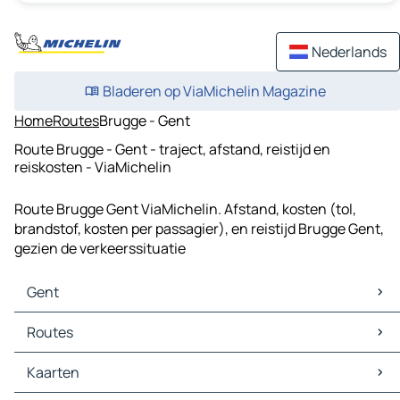
Nederlands
Bladeren op ViaMichelin Magazine
Home
Routes
Brugge - Gent
Route Brugge - Gent - traject, afstand, reistijd en
reiskosten - ViaMichelin
Route Brugge Gent ViaMichelin. Afstand, kosten (tol,
brandstof, kosten per passagier), en reistijd Brugge Gent,
gezien de verkeerssituatie
Gent
Gent Kaarten
Routes
Gent Verkeer
Gent Hotels
Routes Gent - Brussel
Kaarten
Gent Restaurants
Routes Gent - Antwerpen