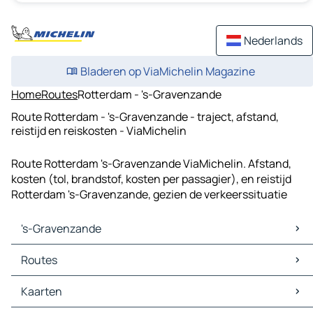
Nederlands
Bladeren op ViaMichelin Magazine
Home
Routes
Rotterdam - 's-Gravenzande
Route Rotterdam - 's-Gravenzande - traject, afstand,
reistijd en reiskosten - ViaMichelin
Route Rotterdam 's-Gravenzande ViaMichelin. Afstand,
kosten (tol, brandstof, kosten per passagier), en reistijd
Rotterdam 's-Gravenzande, gezien de verkeerssituatie
's-Gravenzande
's-Gravenzande Kaarten
Routes
's-Gravenzande Verkeer
's-Gravenzande Hotels
Routes 's-Gravenzande - 's-Gravenhage
Kaarten
's-Gravenzande Restaurants
Routes 's-Gravenzande - Naaldwijk