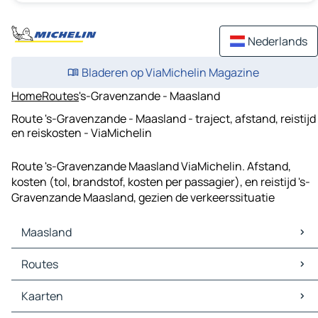
Nederlands
Bladeren op ViaMichelin Magazine
Home
Routes
's-Gravenzande - Maasland
Route 's-Gravenzande - Maasland - traject, afstand, reistijd
en reiskosten - ViaMichelin
Route 's-Gravenzande Maasland ViaMichelin. Afstand,
kosten (tol, brandstof, kosten per passagier), en reistijd 's-
Gravenzande Maasland, gezien de verkeerssituatie
Maasland
Maasland Kaarten
Routes
Maasland Verkeer
Maasland Hotels
Routes Maasland - Rotterdam
Kaarten
Maasland Restaurants
Routes Maasland - 's-Gravenhage