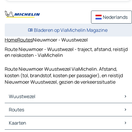
Nederlands
Bladeren op ViaMichelin Magazine
Home
Routes
Nieuwmoer - Wuustwezel
Route Nieuwmoer - Wuustwezel - traject, afstand, reistijd
en reiskosten - ViaMichelin
Route Nieuwmoer Wuustwezel ViaMichelin. Afstand,
kosten (tol, brandstof, kosten per passagier), en reistijd
Nieuwmoer Wuustwezel, gezien de verkeerssituatie
Wuustwezel
Wuustwezel Kaarten
Routes
Wuustwezel Verkeer
Wuustwezel Hotels
Routes Wuustwezel - Antwerpen
Kaarten
Wuustwezel Restaurants
Routes Wuustwezel - Tilburg