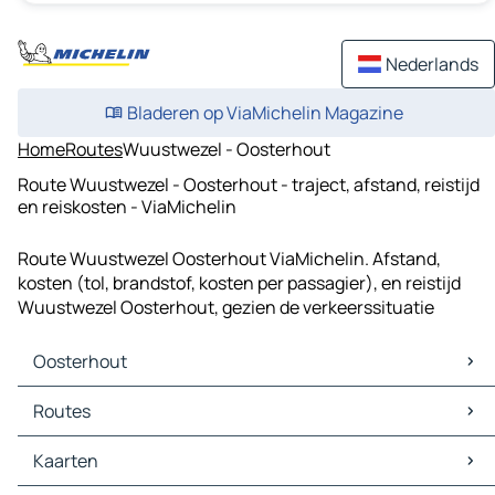
Nederlands
Bladeren op ViaMichelin Magazine
Home
Routes
Wuustwezel - Oosterhout
Route Wuustwezel - Oosterhout - traject, afstand, reistijd
en reiskosten - ViaMichelin
Route Wuustwezel Oosterhout ViaMichelin. Afstand,
kosten (tol, brandstof, kosten per passagier), en reistijd
Wuustwezel Oosterhout, gezien de verkeerssituatie
Oosterhout
Oosterhout Kaarten
Routes
Oosterhout Verkeer
Oosterhout Hotels
Routes Oosterhout - Tilburg
Kaarten
Oosterhout Restaurants
Routes Oosterhout - Den Bosch