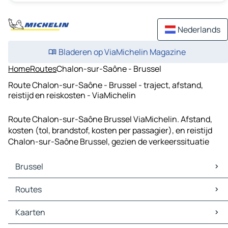
Nederlands
Bladeren op ViaMichelin Magazine
Home
Routes
Chalon-sur-Saône - Brussel
Route Chalon-sur-Saône - Brussel - traject, afstand,
reistijd en reiskosten - ViaMichelin
Route Chalon-sur-Saône Brussel ViaMichelin. Afstand,
kosten (tol, brandstof, kosten per passagier), en reistijd
Chalon-sur-Saône Brussel, gezien de verkeerssituatie
Brussel
Brussel Kaarten
Routes
Brussel Verkeer
Brussel Hotels
Routes Brussel - Antwerpen
Kaarten
Brussel Restaurants
Routes Brussel - Rotterdam