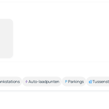
ankstations
Auto-laadpunten
Parkings
Tussens