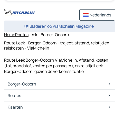
Nederlands
Bladeren op ViaMichelin Magazine
Home
Routes
Leek - Borger-Odoorn
Route Leek - Borger-Odoorn - traject, afstand, reistijd en
reiskosten - ViaMichelin
Route Leek Borger-Odoorn ViaMichelin. Afstand, kosten
(tol, brandstof, kosten per passagier), en reistijd Leek
Borger-Odoorn, gezien de verkeerssituatie
Borger-Odoorn
Borger-Odoorn Kaarten
Routes
Borger-Odoorn Verkeer
Borger-Odoorn Hotels
Routes Borger-Odoorn - Assen
Kaarten
Borger-Odoorn Restaurants
Routes Borger-Odoorn - Groningen