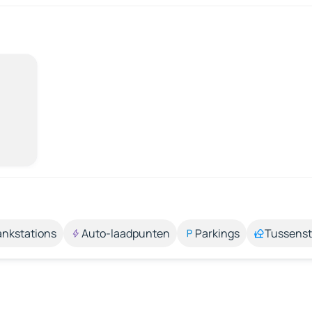
ankstations
Auto-laadpunten
Parkings
Tussens