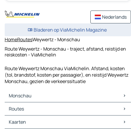
Nederlands
Bladeren op ViaMichelin Magazine
Home
Routes
Weywertz - Monschau
Route Weywertz - Monschau - traject, afstand, reistijd en
reiskosten - ViaMichelin
Route Weywertz Monschau ViaMichelin. Afstand, kosten
(tol, brandstof, kosten per passagier), en reistijd Weywertz
Monschau, gezien de verkeerssituatie
Monschau
Monschau Kaarten
Routes
Monschau Verkeer
Monschau Hotels
Routes Monschau - Aken
Kaarten
Monschau Restaurants
Routes Monschau - Verviers