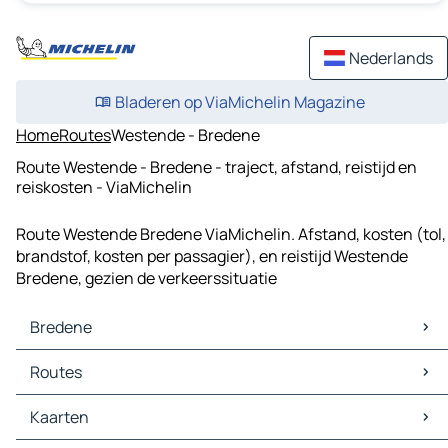
Nederlands
Bladeren op ViaMichelin Magazine
Home
Routes
Westende - Bredene
Route Westende - Bredene - traject, afstand, reistijd en
reiskosten - ViaMichelin
Route Westende Bredene ViaMichelin. Afstand, kosten (tol,
brandstof, kosten per passagier), en reistijd Westende
Bredene, gezien de verkeerssituatie
Bredene
Bredene Kaarten
Routes
Bredene Verkeer
Bredene Hotels
Routes Bredene - Oostende
Kaarten
Bredene Restaurants
Routes Bredene - Brugge