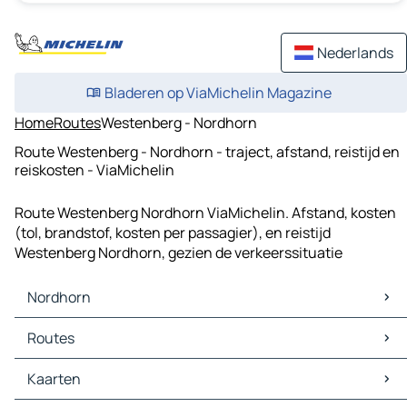
Nederlands
Bladeren op ViaMichelin Magazine
Home
Routes
Westenberg - Nordhorn
Route Westenberg - Nordhorn - traject, afstand, reistijd en
reiskosten - ViaMichelin
Route Westenberg Nordhorn ViaMichelin. Afstand, kosten
(tol, brandstof, kosten per passagier), en reistijd
Westenberg Nordhorn, gezien de verkeerssituatie
Nordhorn
Nordhorn Kaarten
Routes
Nordhorn Verkeer
Nordhorn Hotels
Routes Nordhorn - Lingen (Ems)
Kaarten
Nordhorn Restaurants
Routes Nordhorn - Enschede