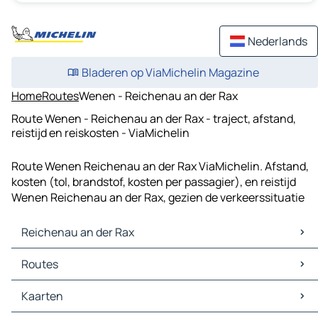
Nederlands
Bladeren op ViaMichelin Magazine
Home
Routes
Wenen - Reichenau an der Rax
Route Wenen - Reichenau an der Rax - traject, afstand,
reistijd en reiskosten - ViaMichelin
Route Wenen Reichenau an der Rax ViaMichelin. Afstand,
kosten (tol, brandstof, kosten per passagier), en reistijd
Wenen Reichenau an der Rax, gezien de verkeerssituatie
Reichenau an der Rax
Reichenau an der Rax Kaarten
Routes
Reichenau an der Rax Verkeer
Reichenau an der Rax Hotels
Routes Reichenau an der Rax - Neunkirchen
Kaarten
Reichenau an der Rax Restaurants
Routes Reichenau an der Rax - Hirschwang an der Rax