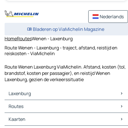
Nederlands
Bladeren op ViaMichelin Magazine
Home
Routes
Wenen - Laxenburg
Route Wenen - Laxenburg - traject, afstand, reistijd en
reiskosten - ViaMichelin
Route Wenen Laxenburg ViaMichelin. Afstand, kosten (tol,
brandstof, kosten per passagier), en reistijd Wenen
Laxenburg, gezien de verkeerssituatie
Laxenburg
Laxenburg Kaarten
Routes
Laxenburg Verkeer
Laxenburg Hotels
Routes Laxenburg - Wenen
Kaarten
Laxenburg Restaurants
Routes Laxenburg - Mödling