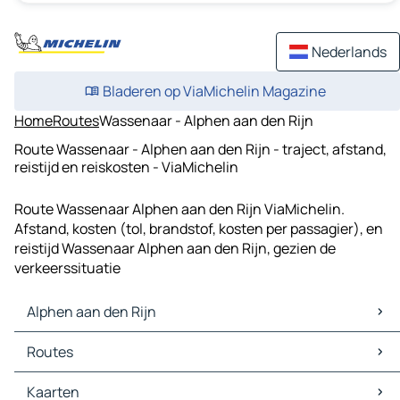
Nederlands
Bladeren op ViaMichelin Magazine
Home
Routes
Wassenaar - Alphen aan den Rijn
Route Wassenaar - Alphen aan den Rijn - traject, afstand,
reistijd en reiskosten - ViaMichelin
Route Wassenaar Alphen aan den Rijn ViaMichelin.
Afstand, kosten (tol, brandstof, kosten per passagier), en
reistijd Wassenaar Alphen aan den Rijn, gezien de
verkeerssituatie
Alphen aan den Rijn
Alphen aan den Rijn Kaarten
Routes
Alphen aan den Rijn Verkeer
Alphen aan den Rijn Hotels
Routes Alphen aan den Rijn - 's-Gravenhage
Kaarten