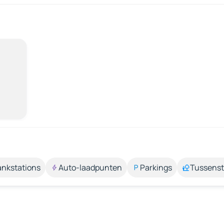
ankstations
Auto-laadpunten
Parkings
Tussens