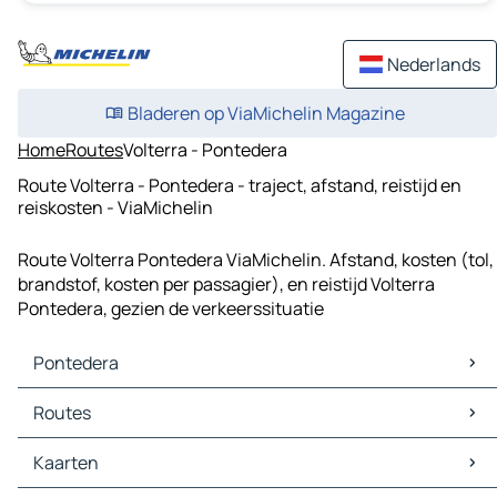
Nederlands
Bladeren op ViaMichelin Magazine
Home
Routes
Volterra - Pontedera
Route Volterra - Pontedera - traject, afstand, reistijd en
reiskosten - ViaMichelin
Route Volterra Pontedera ViaMichelin. Afstand, kosten (tol,
brandstof, kosten per passagier), en reistijd Volterra
Pontedera, gezien de verkeerssituatie
Pontedera
Pontedera Kaarten
Routes
Pontedera Verkeer
Pontedera Hotels
Routes Pontedera - Pisa
Kaarten
Pontedera Restaurants
Routes Pontedera - Lucca