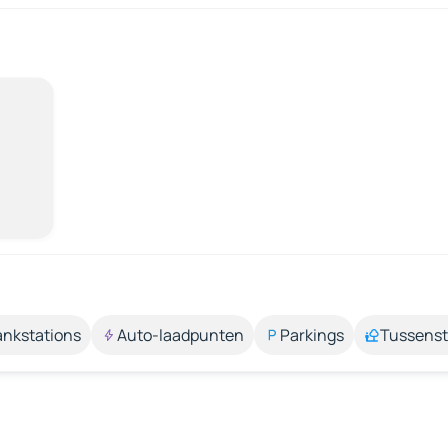
ankstations
Auto-laadpunten
Parkings
Tussens