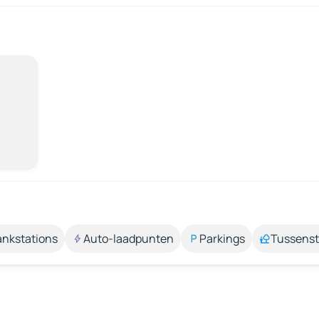
ankstations
Auto-laadpunten
Parkings
Tussens