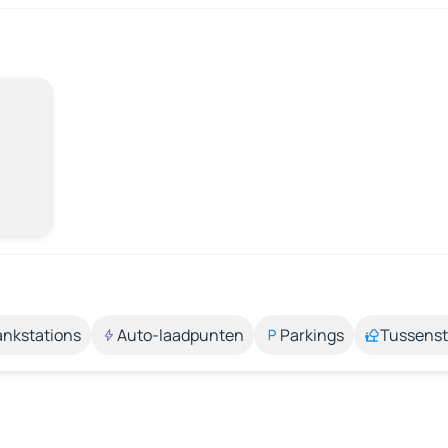
ankstations
Auto-laadpunten
Parkings
Tussens