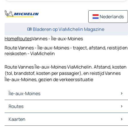
Nederlands
Bladeren op ViaMichelin Magazine
Home
Routes
Vannes - Île-aux-Moines
Route Vannes - Île-aux-Moines - traject, afstand, reistijd en
reiskosten - ViaMichelin
Route Vannes Île-aux-Moines ViaMichelin. Afstand, kosten
(tol, brandstof, kosten per passagier), en reistijd Vannes
Île-aux-Moines, gezien de verkeerssituatie
Île-aux-Moines
Île-aux-Moines Kaarten
Routes
Île-aux-Moines Verkeer
Île-aux-Moines Hotels
Routes Île-aux-Moines - Vannes
Kaarten
Île-aux-Moines Restaurants
Routes Île-aux-Moines - Île-d'Arz