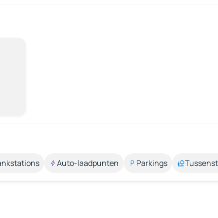
ankstations
Auto-laadpunten
Parkings
Tussens