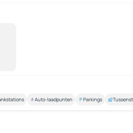
ankstations
Auto-laadpunten
Parkings
Tussens