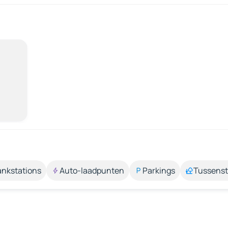
ankstations
Auto-laadpunten
Parkings
Tussens