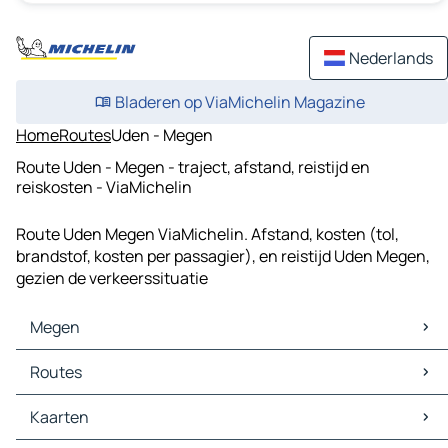
Nederlands
Bladeren op ViaMichelin Magazine
Home
Routes
Uden - Megen
Route Uden - Megen - traject, afstand, reistijd en
reiskosten - ViaMichelin
Route Uden Megen ViaMichelin. Afstand, kosten (tol,
brandstof, kosten per passagier), en reistijd Uden Megen,
gezien de verkeerssituatie
Megen
Megen Kaarten
Routes
Megen Verkeer
Megen Hotels
Routes Megen - Den Bosch
Kaarten
Megen Restaurants
Routes Megen - Arnhem