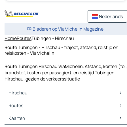
Nederlands
Bladeren op ViaMichelin Magazine
Home
Routes
Tübingen - Hirschau
Route Tübingen - Hirschau - traject, afstand, reistijd en
reiskosten - ViaMichelin
Route Tübingen Hirschau ViaMichelin. Afstand, kosten (tol,
brandstof, kosten per passagier), en reistijd Tübingen
Hirschau, gezien de verkeerssituatie
Hirschau
Hirschau Kaarten
Routes
Hirschau Verkeer
Hirschau Hotels
Routes Hirschau - Tübingen
Kaarten
Hirschau Restaurants
Routes Hirschau - Reutlingen