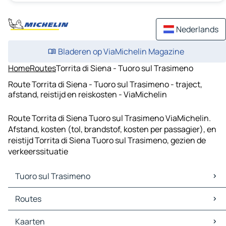
Nederlands
Bladeren op ViaMichelin Magazine
Home
Routes
Torrita di Siena - Tuoro sul Trasimeno
Route Torrita di Siena - Tuoro sul Trasimeno - traject,
afstand, reistijd en reiskosten - ViaMichelin
Route Torrita di Siena Tuoro sul Trasimeno ViaMichelin.
Afstand, kosten (tol, brandstof, kosten per passagier), en
reistijd Torrita di Siena Tuoro sul Trasimeno, gezien de
verkeerssituatie
Tuoro sul Trasimeno
Tuoro sul Trasimeno Kaarten
Routes
Tuoro sul Trasimeno Verkeer
Tuoro sul Trasimeno Hotels
Routes Tuoro sul Trasimeno - Castiglione del Lago
Kaarten