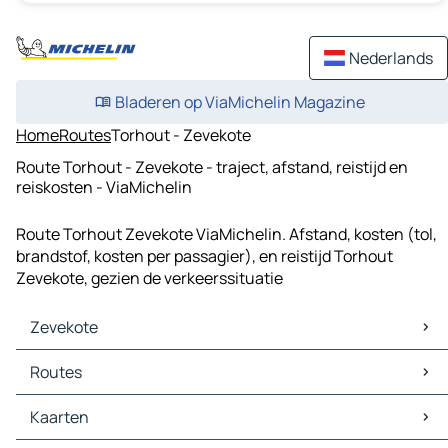
Nederlands
Bladeren op ViaMichelin Magazine
Home
Routes
Torhout - Zevekote
Route Torhout - Zevekote - traject, afstand, reistijd en
reiskosten - ViaMichelin
Route Torhout Zevekote ViaMichelin. Afstand, kosten (tol,
brandstof, kosten per passagier), en reistijd Torhout
Zevekote, gezien de verkeerssituatie
Zevekote
Zevekote Kaarten
Routes
Zevekote Verkeer
Zevekote Hotels
Routes Zevekote - Oostende
Kaarten
Zevekote Restaurants
Routes Zevekote - Diksmuide