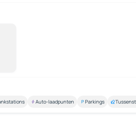
ankstations
Auto-laadpunten
Parkings
Tussens