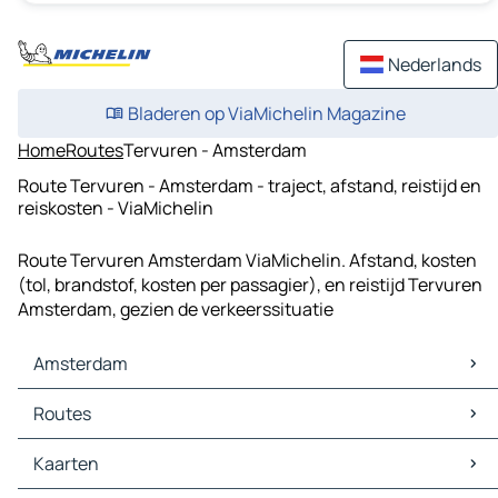
Nederlands
Bladeren op ViaMichelin Magazine
Home
Routes
Tervuren - Amsterdam
Route Tervuren - Amsterdam - traject, afstand, reistijd en
reiskosten - ViaMichelin
Route Tervuren Amsterdam ViaMichelin. Afstand, kosten
(tol, brandstof, kosten per passagier), en reistijd Tervuren
Amsterdam, gezien de verkeerssituatie
Amsterdam
Amsterdam Kaarten
Routes
Amsterdam Verkeer
Amsterdam Hotels
Routes Amsterdam - 's-Gravenhage
Kaarten
Amsterdam Restaurants
Routes Amsterdam - Rotterdam