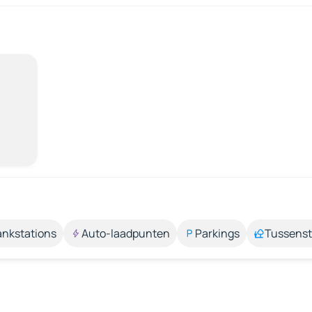
ankstations
Auto-laadpunten
Parkings
Tussens