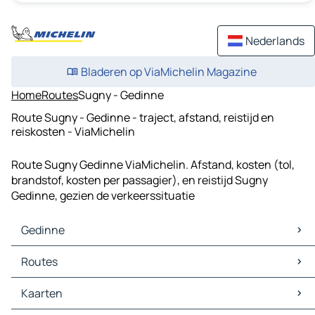
Nederlands
Bladeren op ViaMichelin Magazine
Home
Routes
Sugny - Gedinne
Route Sugny - Gedinne - traject, afstand, reistijd en
reiskosten - ViaMichelin
Route Sugny Gedinne ViaMichelin. Afstand, kosten (tol,
brandstof, kosten per passagier), en reistijd Sugny
Gedinne, gezien de verkeerssituatie
Gedinne
Gedinne Kaarten
Routes
Gedinne Verkeer
Gedinne Hotels
Routes Gedinne - Monthermé
Kaarten
Gedinne Restaurants
Routes Gedinne - Bièvre