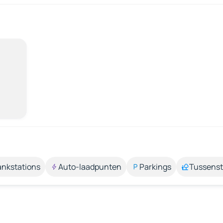
ankstations
Auto-laadpunten
Parkings
Tussens