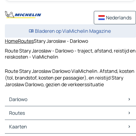
Nederlands
Bladeren op ViaMichelin Magazine
Home
Routes
Stary Jarosław - Darłowo
Route Stary Jarosław - Darłowo - traject, afstand, reistijd en
reiskosten - ViaMichelin
Route Stary Jarosław Darłowo ViaMichelin. Afstand, kosten
(tol, brandstof, kosten per passagier), en reistijd Stary
Jarosław Darłowo, gezien de verkeerssituatie
Darłowo
Darłowo Kaarten
Routes
Darłowo Verkeer
Darłowo Hotels
Routes Darłowo - Koszalin
Kaarten
Darłowo Restaurants
Routes Darłowo - Sławno