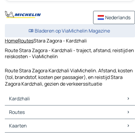
Nederlands
Bladeren op ViaMichelin Magazine
Home
Routes
Stara Zagora - Kardzhali
Route Stara Zagora - Kardzhali - traject, afstand, reistijd en
reiskosten - ViaMichelin
Route Stara Zagora Kardzhali ViaMichelin. Afstand, kosten
(tol, brandstof, kosten per passagier), en reistijd Stara
Zagora Kardzhali, gezien de verkeerssituatie
Kardzhali
Kardzhali Kaarten
Routes
Kardzhali Verkeer
Kardzhali Hotels
Routes Kardzhali - Haskovo
Kaarten
Kardzhali Restaurants
Routes Kardzhali - Momchilgrad