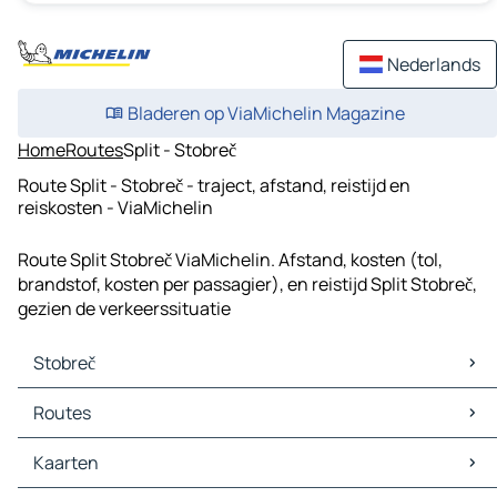
Nederlands
Bladeren op ViaMichelin Magazine
Home
Routes
Split - Stobreč
Route Split - Stobreč - traject, afstand, reistijd en
reiskosten - ViaMichelin
Route Split Stobreč ViaMichelin. Afstand, kosten (tol,
brandstof, kosten per passagier), en reistijd Split Stobreč,
gezien de verkeerssituatie
Stobreč
Stobreč Kaarten
Routes
Stobreč Verkeer
Stobreč Hotels
Routes Stobreč - Split
Kaarten
Stobreč Restaurants
Routes Stobreč - Trogir