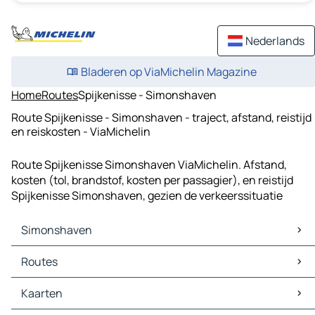
Nederlands
Bladeren op ViaMichelin Magazine
Home
Routes
Spijkenisse - Simonshaven
Route Spijkenisse - Simonshaven - traject, afstand, reistijd
en reiskosten - ViaMichelin
Route Spijkenisse Simonshaven ViaMichelin. Afstand,
kosten (tol, brandstof, kosten per passagier), en reistijd
Spijkenisse Simonshaven, gezien de verkeerssituatie
Simonshaven
Simonshaven Kaarten
Routes
Simonshaven Verkeer
Simonshaven Hotels
Routes Simonshaven - Rotterdam
Kaarten
Simonshaven Restaurants
Routes Simonshaven - Spijkenisse