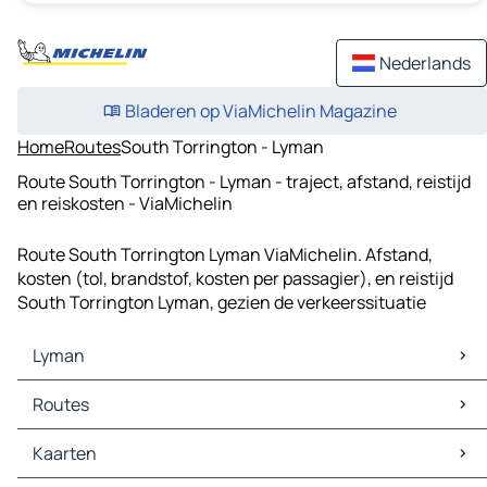
Nederlands
Bladeren op ViaMichelin Magazine
Home
Routes
South Torrington - Lyman
Route South Torrington - Lyman - traject, afstand, reistijd
en reiskosten - ViaMichelin
Route South Torrington Lyman ViaMichelin. Afstand,
kosten (tol, brandstof, kosten per passagier), en reistijd
South Torrington Lyman, gezien de verkeerssituatie
Lyman
Lyman Kaarten
Routes
Lyman Verkeer
Lyman Hotels
Routes Lyman - Morrill
Kaarten
Lyman Restaurants
Routes Lyman - Mitchell