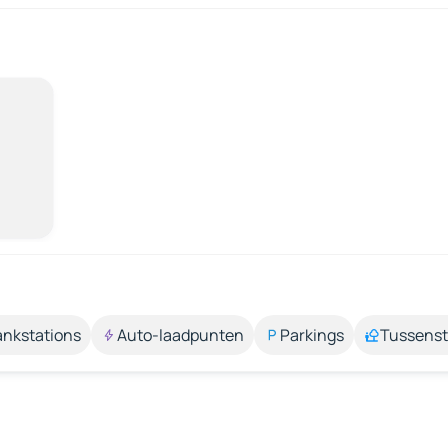
ankstations
Auto-laadpunten
Parkings
Tussens