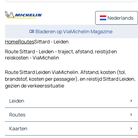
Nederlands
Bladeren op ViaMichelin Magazine
Home
Routes
Sittard - Leiden
Route Sittard - Leiden - traject, afstand, reistijd en
reiskosten - ViaMichelin
Route Sittard Leiden ViaMichelin. Afstand, kosten (tol,
brandstof, kosten per passagier), en reistijd Sittard Leiden,
gezien de verkeerssituatie
Leiden
Leiden Kaarten
Routes
Leiden Verkeer
Leiden Hotels
Routes Leiden - 's-Gravenhage
Kaarten
Leiden Restaurants
Routes Leiden - Rotterdam