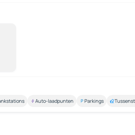
ankstations
Auto-laadpunten
Parkings
Tussens