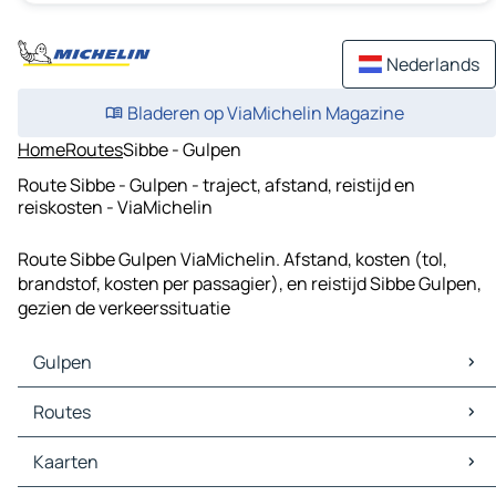
Nederlands
Bladeren op ViaMichelin Magazine
Home
Routes
Sibbe - Gulpen
Route Sibbe - Gulpen - traject, afstand, reistijd en
reiskosten - ViaMichelin
Route Sibbe Gulpen ViaMichelin. Afstand, kosten (tol,
brandstof, kosten per passagier), en reistijd Sibbe Gulpen,
gezien de verkeerssituatie
Gulpen
Gulpen Kaarten
Routes
Gulpen Verkeer
Gulpen Hotels
Routes Gulpen - Aken
Kaarten
Gulpen Restaurants
Routes Gulpen - Maastricht