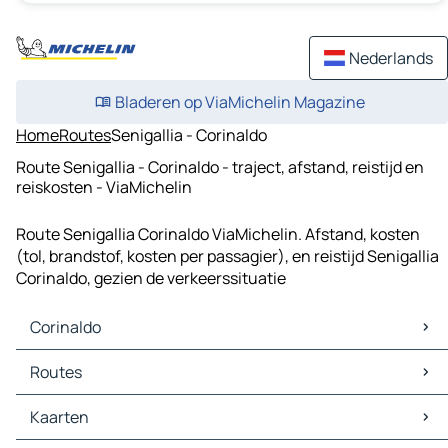
Nederlands
Bladeren op ViaMichelin Magazine
Home
Routes
Senigallia - Corinaldo
Route Senigallia - Corinaldo - traject, afstand, reistijd en
reiskosten - ViaMichelin
Route Senigallia Corinaldo ViaMichelin. Afstand, kosten
(tol, brandstof, kosten per passagier), en reistijd Senigallia
Corinaldo, gezien de verkeerssituatie
Corinaldo
Corinaldo Kaarten
Routes
Corinaldo Verkeer
Corinaldo Hotels
Routes Corinaldo - Mondolfo
Kaarten
Corinaldo Restaurants
Routes Corinaldo - Senigallia