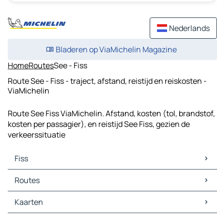
Nederlands
Bladeren op ViaMichelin Magazine
Home
Routes
See - Fiss
Route See - Fiss - traject, afstand, reistijd en reiskosten -
ViaMichelin
Route See Fiss ViaMichelin. Afstand, kosten (tol, brandstof,
kosten per passagier), en reistijd See Fiss, gezien de
verkeerssituatie
Fiss
Fiss Kaarten
Routes
Fiss Verkeer
Fiss Hotels
Routes Fiss - Landeck
Kaarten
Fiss Restaurants
Routes Fiss - Sankt Leonhard im Pitztal