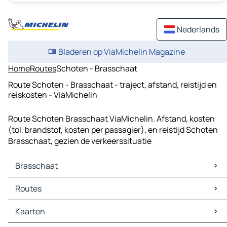
Nederlands
Bladeren op ViaMichelin Magazine
Home
Routes
Schoten - Brasschaat
Route Schoten - Brasschaat - traject, afstand, reistijd en
reiskosten - ViaMichelin
Route Schoten Brasschaat ViaMichelin. Afstand, kosten
(tol, brandstof, kosten per passagier), en reistijd Schoten
Brasschaat, gezien de verkeerssituatie
Brasschaat
Brasschaat Kaarten
Routes
Brasschaat Verkeer
Brasschaat Hotels
Routes Brasschaat - Antwerpen
Kaarten
Brasschaat Restaurants
Routes Brasschaat - Sint-Niklaas