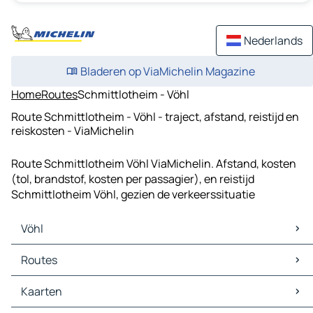
Nederlands
Bladeren op ViaMichelin Magazine
Home
Routes
Schmittlotheim - Vöhl
Route Schmittlotheim - Vöhl - traject, afstand, reistijd en
reiskosten - ViaMichelin
Route Schmittlotheim Vöhl ViaMichelin. Afstand, kosten
(tol, brandstof, kosten per passagier), en reistijd
Schmittlotheim Vöhl, gezien de verkeerssituatie
Vöhl
Vöhl Kaarten
Routes
Vöhl Verkeer
Vöhl Hotels
Routes Vöhl - Korbach
Kaarten
Vöhl Restaurants
Routes Vöhl - Bad Wildungen