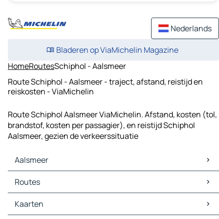
Nederlands
Bladeren op ViaMichelin Magazine
Home
Routes
Schiphol - Aalsmeer
Route Schiphol - Aalsmeer - traject, afstand, reistijd en
reiskosten - ViaMichelin
Route Schiphol Aalsmeer ViaMichelin. Afstand, kosten (tol,
brandstof, kosten per passagier), en reistijd Schiphol
Aalsmeer, gezien de verkeerssituatie
Aalsmeer
Aalsmeer Kaarten
Routes
Aalsmeer Verkeer
Aalsmeer Hotels
Routes Aalsmeer - Amsterdam
Kaarten
Aalsmeer Restaurants
Routes Aalsmeer - 's-Gravenhage