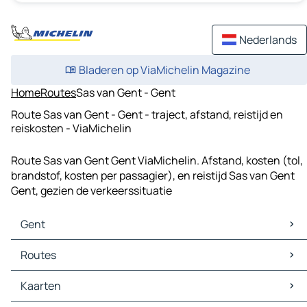
Nederlands
Bladeren op ViaMichelin Magazine
Home
Routes
Sas van Gent - Gent
Route Sas van Gent - Gent - traject, afstand, reistijd en
reiskosten - ViaMichelin
Route Sas van Gent Gent ViaMichelin. Afstand, kosten (tol,
brandstof, kosten per passagier), en reistijd Sas van Gent
Gent, gezien de verkeerssituatie
Gent
Gent Kaarten
Routes
Gent Verkeer
Gent Hotels
Routes Gent - Brussel
Kaarten
Gent Restaurants
Routes Gent - Antwerpen