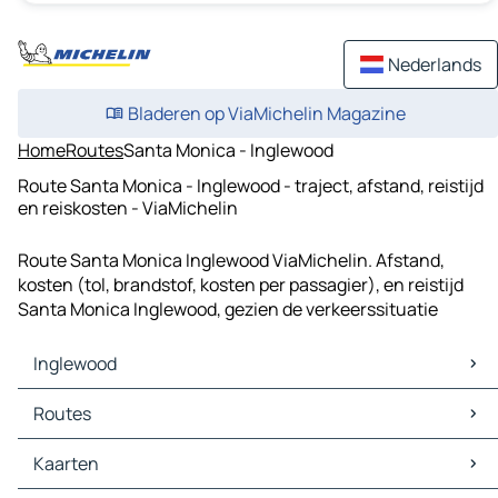
Nederlands
Bladeren op ViaMichelin Magazine
Home
Routes
Santa Monica - Inglewood
Route Santa Monica - Inglewood - traject, afstand, reistijd
en reiskosten - ViaMichelin
Route Santa Monica Inglewood ViaMichelin. Afstand,
kosten (tol, brandstof, kosten per passagier), en reistijd
Santa Monica Inglewood, gezien de verkeerssituatie
Inglewood
Inglewood Kaarten
Routes
Inglewood Verkeer
Inglewood Hotels
Routes Inglewood - Los Angeles
Kaarten
Inglewood Restaurants
Routes Inglewood - Long Beach